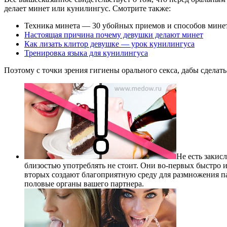
делает минет или кунилингус. Смотрите также:
Техника минета — 30 убойных приемов и способов мине
Настоящая причина почему девушки делают минет
Как лизать клитор девушке — урок кунилингуса
Тренировка языка для кунилингуса
Поэтому с точки зрения гигиены орального секса, дабы сдела
Не есть закис
близостью употреблять не стоит. Они во-первых быстро ис
вторых создают благоприятную среду для размножения па
половые органы вашего партнера.