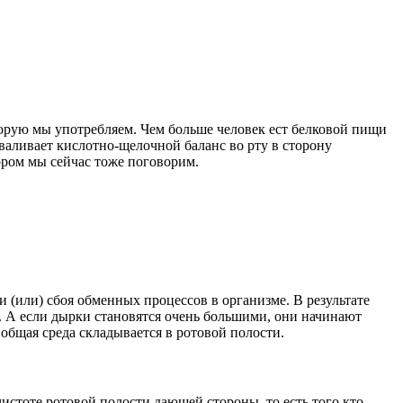
орую мы употребляем. Чем больше человек ест белковой пищи
заваливает кислотно-щелочной баланс во рту в сторону
тором мы сейчас тоже поговорим.
 (или) сбоя обменных процессов в организме. В результате
. А если дырки становятся очень большими, они начинают
общая среда складывается в ротовой полости.
чистоте ротовой полости дающей стороны, то есть того кто