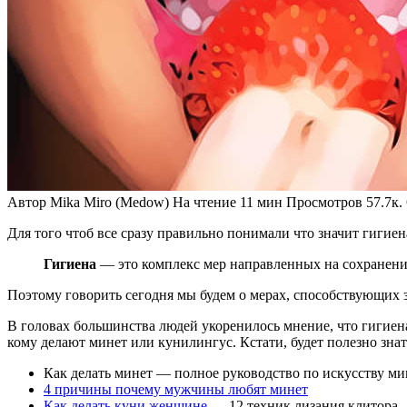
Автор
Mika Miro (Medow)
На чтение
11 мин
Просмотров
57.7к.
Для того чтоб все сразу правильно понимали что значит гигиен
Гигиена
— это комплекс мер направленных на сохранение
Поэтому говорить сегодня мы будем о мерах, способствующих 
В головах большинства людей укоренилось мнение, что гигиен
кому делают минет или кунилингус. Кстати, будет полезно знат
Как делать минет — полное руководство по искусству ми
4 причины почему мужчины любят минет
Как делать куни женщине
— 12 техник лизания клитора