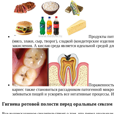
Продукты пит
(мясо, злаки, сыр, творог), сладкой (кондитерские издели
закисления. А кислая среда является идеальной средой д
Пораженность
кариес также становиться рассадником патогенной микро
забиваться пищей и ускорять все негативные процессы. И
Гигиена ротовой полости перед оральным сексом
Все вышесказанное свидетельствует о том, что перед оральным 