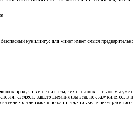
та
ть безопасный кунилингус или минет имеет смысл предваритель
ляющих продуктов и не пить сладких напитков
— выше мы уже пр
портят свежесть вашего дыхания (вы ведь не сразу кинетесь в тру
тогенных организмов в полости рта, что увеличивает риск того