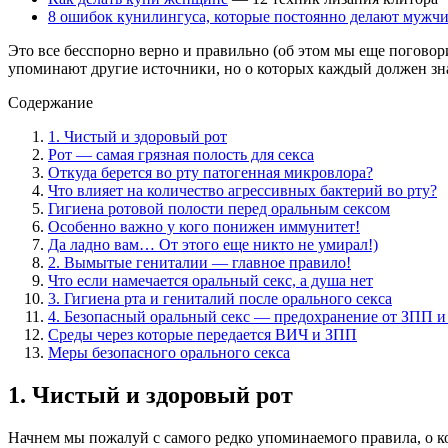
8 ошибок кунилингуса, которые постоянно делают мужч
Это все бесспорно верно и правильно (об этом мы еще поговори
упоминают другие источники, но о которых каждый должен зн
Содержание
1. Чистый и здоровый рот
Рот — самая грязная полость для секса
Откуда берется во рту патогенная микровлора?
Что влияет на количество агрессивных бактерий во рту?
Гигиена ротовой полости перед оральным сексом
Особенно важно у кого понижен иммунитет!
Да ладно вам… От этого еще никто не умирал!)
2. Вымытые гениталии — главное правило!
Что если намечается оральный секс, а душа нет
3. Гигиена рта и гениталий после орального секса
4. Безопасный оральный секс — предохранение от ЗПП
Среды через которые передается ВИЧ и ЗПП
Меры безопасного орального секса
1. Чистый и здоровый рот
Начнем мы пожалуй с самого редко упоминаемого правила, о ко