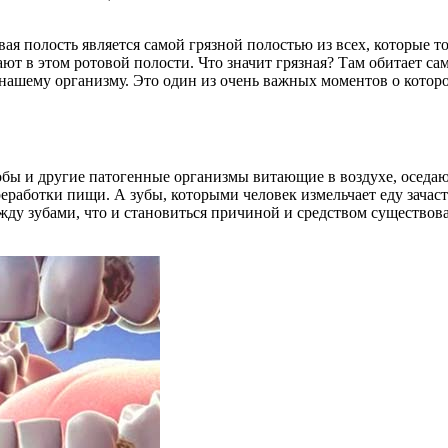
вая полость является самой грязной полостью из всех, которые т
ют в этом ротовой полости. Что значит грязная? Там обитает са
ашему организму. Это один из очень важных моментов о котором
бы и другие патогенные организмы витающие в воздухе, оседают
еработки пищи. А зубы, которыми человек измельчает еду зачас
жду зубами, что и становиться причиной и средством существов