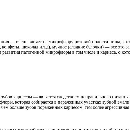
ания
— очень влияет на микрофлору ротовой полости пища, кот
я, конфеты, шоколад и.т.д), мучное (сладкие булочки) — все это 
ля развития патогенной микрофлоры в том числе и кариеса, о ко
 зубов кариесом
— является следствием неправильного питания и
флоры, которая собирается в параженных участках зубной эмали
 чем больше зубов пораженных кариесом, тем более агрессивная 
сексом нужно заботиться не только о чистоте гениталий, но и о 