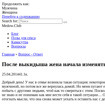
Продолжить как:
Мужчина
Женщина
Перейти к содержанию
Search for:
Medow.Club
Блог
Позы для секса
Камасутра
Вопросы
Главная
»
Вопрос - Ответ
После выкидыша жена начала изменят
25.04.2014
4
1.1к.
Добрый день! У нас в семье возникла такая ситуация: некотор
мужчиной, но потом все же вернулась домой.
Но меня пугают ещ
побыть с другими людьми, чтоб как то смериться с этим. Поско
не знаю и не понимаю как мне вести себя в такой ситуации… О
отогнать мысли, что она снова может уехать и оставить нас с 