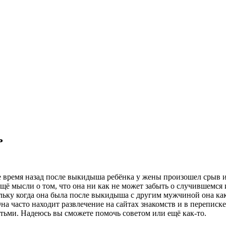
ь
ое время назад после выкидыша ребёнка у жены произошел срыв и
ё мысли о том, что она ни как не может забыть о случившемся и
льку когда она была после выкидыша с другим мужчиной она как-
на часто находит развлечение на сайтах знакомств и в переписк
детьми. Надеюсь вы сможете помочь советом или ещё как-то.