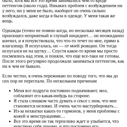
было, хотя мы все это время занимались чем-то вроде
петтенгом (около года). Никаких проблем с возбуждением ни
у него, ни у меня не было, наоборот он очень сильно
возбуждался, даже когда я была в одежде. У меня такая же
вещь.
Однажды (точно не помню когда, но несколько месяцев назад)
произошел неприятный и глупый инцидент… он неожиданно
кончил, и я почувствовала, что что-то течет по мне, прямо к
влагалищу. Я испугалась, он — от моей реакции. Он тогда
испугался не на шутку… Спустя какое-то время мы просто
посмеялись над этим, и поняли, что еще все-таки не готовы.
После этого регулярно продолжали заниматься петтенгом, как
ни в чем не бывало.
Если честно, я очень переживаю по поводу того, что мы до
сих пор не переспали. По нескольким причинам
Меня все подруги постоянно подначивают, мол,
соблазнит его какая-нибудь на стороне.
Я стала слишком часто думать о сексе с ним, что мне
становится неловко. И очень часто мастурбировать…
Из-за нехватки каких-то гормонов, у меня проблемы с
кожей и менструациями…
Все это время он так терпеливо ждет и улыбается, что
чувствую себя динамо, и что постоянно его