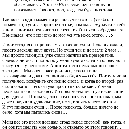
обламываю… А он 100% переживает, но виду не
показывает. Говорит, мол, когда ты будешь готова.
Так вот я в один момент я решила, что готова (это было
позавчера), купила короткое платье, накидала ему ммс-ок себя
в нем, а потом предложила переспать. Он очень обрадовался.
Признался, что всю ночь не мог уснуть из-за этого… 🙂
И вот сегодня он пришел, мы заказали суши. Пока их ждали,
просто ласкали друг друга. Но суши так и не везли 2 часа…
Мы просто плюнули, уже стали натягивать презерватив.
Сначала не могли попасть, у меня куча мыслей в голове, ноги
трясутся… у него тоже. А потом него неожиданно прошла
эрекция… Мы очень расстроились, лежали и не
разговаривали долго, он винил себя, а я — себя. Потом у меня
получилось возбудить его пенис снова, и когда во второй раз
стали совать — его оттуда просто выталкивает. У меня
неожиданно высохло все. И снова молчание и успокаивание
друг друга… Потом удалось нам просунуть полголовки, мы
даже получили удовольствие, но тут опять у него не стоит…
И тут привезли суши… После перекуса, больше ничего не
было, хотя мы пытались снова…
Меня все это время посещал страх перед спермой, как тогда, а
он боится сделать мне больно, и открыто об этом говорит…