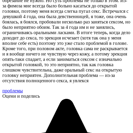
обрезание не нужно. Но суть проблемы не только в этом.
Из-
за фимоза мне всегда было больно касаться до открытой
головки, поэтому меня всегда слегка пугал секс. Встречался с
девушкой 4 года, она была девственницей, я тоже, она очень
боялась, я боялся, пробовали несколько раз заняться сексом, но
было неприятно обоим. Так за 4 года им и не занялись,
ограничиваясь оральными ласками. В итоге теперь, когда дело
доходит до секса, то эрекция исчезает (хотя так она у меня
вполне себе есть) поэтому это уже стало проблемой в голове.
Кроме того, при половом акте, головка сама не раскрывается
и я вообще ничего не чувствую через кожу, а потому эрекция
опять-таки спадает, а если заниматься сексом с изначально
открытой головкой, то это неприятно, так как головка
слишком чувствительна, даже оральный секс на открытую
головку неприятен. Дополнительная проблема — из-за
отсутствия полноценного секса, я увлекся
проблемы
Оцени и поделись