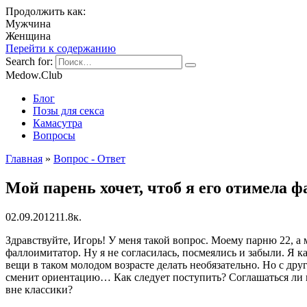
Продолжить как:
Мужчина
Женщина
Перейти к содержанию
Search for:
Medow.Club
Блог
Позы для секса
Камасутра
Вопросы
Главная
»
Вопрос - Ответ
Мой парень хочет, чтоб я его отимела 
02.09.2012
1
1.8к.
Здравствуйте, Игорь! У меня такой вопрос. Моему парню 22, а м
фаллоимитатор.
Ну я не согласилась, посмеялись и забыли. Я 
вещи в таком молодом возрасте делать необязательно. Но с друг
сменит ориентацию… Как следует поступить? Соглашаться ли на 
вне классики?