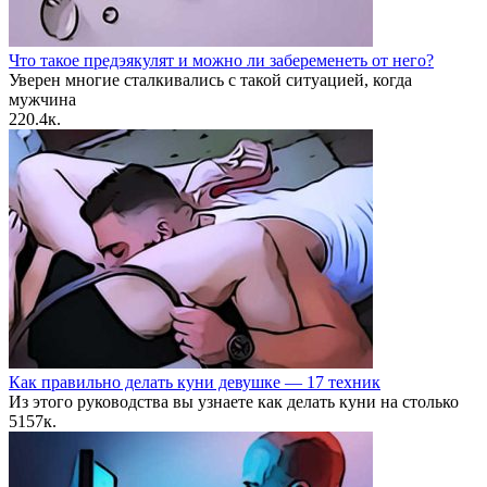
Что такое предэякулят и можно ли забеременеть от него?
Уверен многие сталкивались с такой ситуацией, когда
мужчина
2
20.4к.
Как правильно делать куни девушке — 17 техник
Из этого руководства вы узнаете как делать куни на столько
5
157к.