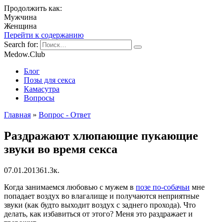
Продолжить как:
Мужчина
Женщина
Перейти к содержанию
Search for:
Medow.Club
Блог
Позы для секса
Камасутра
Вопросы
Главная
»
Вопрос - Ответ
Раздражают хлюпающие пукающие
звуки во время секса
07.01.2013
6
1.3к.
Когда занимаемся любовью с мужем в
позе по-собачьи
мне
попадает воздух во влагалище и получаются неприятные
звуки (как будто выходит воздух с заднего прохода). Что
делать, как избавиться от этого? Меня это раздражает и