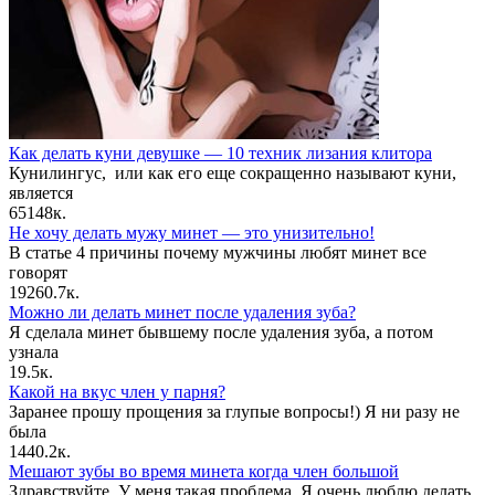
Как делать куни девушке — 10 техник лизания клитора
Кунилингус, или как его еще сокращенно называют куни,
является
65
148к.
Не хочу делать мужу минет — это унизительно!
В статье 4 причины почему мужчины любят минет все
говорят
192
60.7к.
Можно ли делать минет после удаления зуба?
Я сделала минет бывшему после удаления зуба, а потом
узнала
1
9.5к.
Какой на вкус член у парня?
Заранее прошу прощения за глупые вопросы!) Я ни разу не
была
14
40.2к.
Мешают зубы во время минета когда член большой
Здравствуйте. У меня такая проблема. Я очень люблю делать