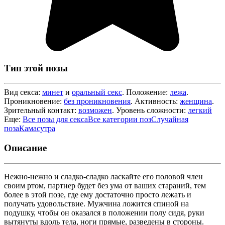
Тип этой позы
Вид секса:
минет
и
оральный секс
. Положение:
лежа
.
Проникновение:
без проникновения
. Активность:
женщина
.
Зрительный контакт:
возможен
. Уровень сложности:
легкий
Еще:
Все позы для секса
Все категории поз
Случайная
поза
Камасутра
Описание
Нежно-нежно и сладко-сладко ласкайте его половой член
своим ртом, партнер будет без ума от ваших стараний, тем
более в этой позе, где ему достаточно просто лежать и
получать удовольствие. Мужчина ложится спиной на
подушку, чтобы он оказался в положении полу сидя, руки
вытянуты вдоль тела, ноги прямые, разведены в стороны.