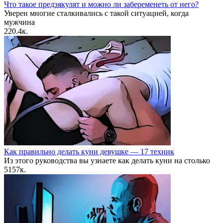
Что такое предэякулят и можно ли забеременеть от него?
Уверен многие сталкивались с такой ситуацией, когда
мужчина
2
20.4к.
Как правильно делать куни девушке — 17 техник
Из этого руководства вы узнаете как делать куни на столько
5
157к.