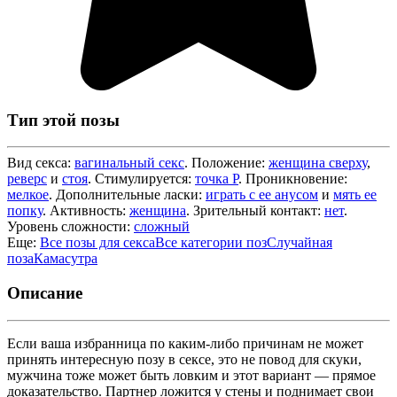
Тип этой позы
Вид секса:
вагинальный секс
. Положение:
женщина сверху
,
реверс
и
стоя
. Стимулируется:
точка P
. Проникновение:
мелкое
. Дополнительные ласки:
играть с ее анусом
и
мять ее
попку
. Активность:
женщина
. Зрительный контакт:
нет
.
Уровень сложности:
сложный
Еще:
Все позы для секса
Все категории поз
Случайная
поза
Камасутра
Описание
Если ваша избранница по каким-либо причинам не может
принять интересную позу в сексе, это не повод для скуки,
мужчина тоже может быть ловким и этот вариант — прямое
доказательство. Партнер ложится у стены и поднимает свои