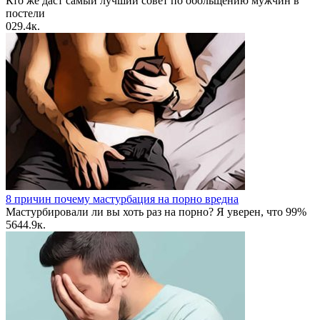
Кто же даст самый лучший совет по обольщению мужчин в
постели
0
29.4к.
8 причин почему мастурбация на порно вредна
Мастурбировали ли вы хоть раз на порно? Я уверен, что 99%
56
44.9к.