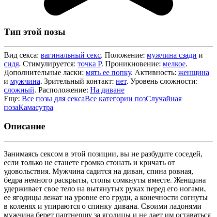
Тип этой позы
Вид секса:
вагинальный секс
. Положение:
мужчина сзади
и
сидя
. Стимулируется:
точка P
. Проникновение:
мелкое
.
Дополнительные ласки:
мять ее попку
. Активность:
женщина
и
мужчина
. Зрительный контакт:
нет
. Уровень сложности:
сложный
. Расположение:
На диване
Еще:
Все позы для секса
Все категории поз
Случайная
поза
Камасутра
Описание
Занимаясь сексом в этой позиции, вы не разбудите соседей,
если только не станете громко стонать и кричать от
удовольствия. Мужчина садится на диван, спина ровная,
бедра немного раскрыты, стопы сомкнуты вместе. Женщина
удерживает свое тело на вытянутых руках перед его ногами,
ее ягодицы лежат на уровне его груди, а конечности согнуты
в коленях и упираются о спинку дивана. Своими ладонями
мужчина берет партнершу за ягодицы и не дает им оставаться