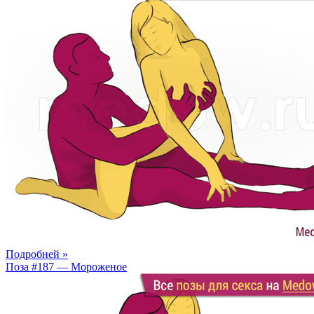
Подробней »
Поза #187 — Мороженое