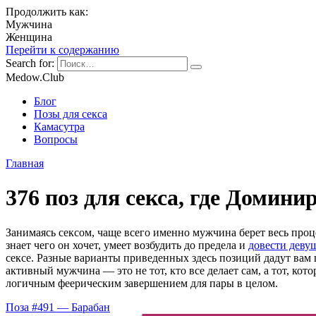
Продолжить как:
Мужчина
Женщина
Перейти к содержанию
Search for:
Medow.Club
Блог
Позы для секса
Камасутра
Вопросы
Главная
376 поз для секса, где Домин
Занимаясь сексом, чаще всего именно мужчина берет весь проц
знает чего он хочет, умеет возбудить до предела и
довести деву
сексе. Разные варианты приведенных здесь позиций дадут вам
активный мужчина — это не тот, кто все делает сам, а тот, ко
логичным феерическим завершением для пары в целом.
Поза #491 — Барабан