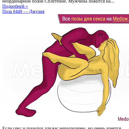
неординарной позой Сплетение. Мужчина ложится на...
Подробней »
Поза #449 — Джулия
Если секс и поцелуи для вас неразделимы, но очень хочется