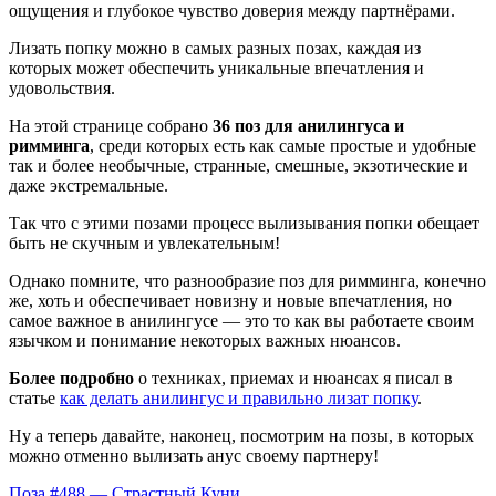
ощущения и глубокое чувство доверия между партнёрами.
Лизать попку можно в самых разных позах, каждая из
которых может обеспечить уникальные впечатления и
удовольствия.
На этой странице собрано
36 поз для анилингуса и
римминга
, среди которых есть как самые простые и удобные
так и более необычные, странные, смешные, экзотические и
даже экстремальные.
Так что с этими позами процесс вылизывания попки обещает
быть не скучным и увлекательным!
Однако помните, что разнообразие поз для римминга, конечно
же, хоть и обеспечивает новизну и новые впечатления, но
самое важное в анилингусе — это то как вы работаете своим
язычком и понимание некоторых важных нюансов.
Более подробно
о техниках, приемах и нюансах я писал в
статье
как делать анилингус и правильно лизат попку
.
Ну а теперь давайте, наконец, посмотрим на позы, в которых
можно отменно вылизать анус своему партнеру!
Поза #488 — Страстный Куни