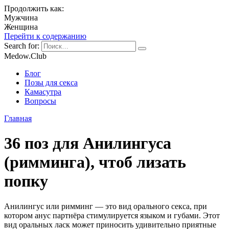
Продолжить как:
Мужчина
Женщина
Перейти к содержанию
Search for:
Medow.Club
Блог
Позы для секса
Камасутра
Вопросы
Главная
36 поз для Анилингуса
(римминга), чтоб лизать
попку
Анилингус или римминг — это вид орального секса, при
котором анус партнёра стимулируется языком и губами. Этот
вид оральных ласк может приносить удивительно приятные