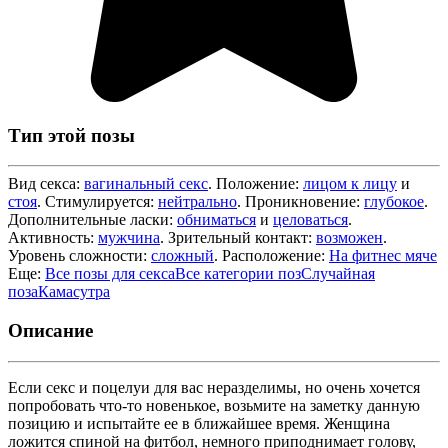
Тип этой позы
Вид секса:
вагинальный секс
. Положение:
лицом к лицу
и
стоя
. Стимулируется:
нейтрально
. Проникновение:
глубокое
.
Дополнительные ласки:
обниматься
и
целоваться
.
Активность:
мужчина
. Зрительный контакт:
возможен
.
Уровень сложности:
сложный
. Расположение:
На фитнес мяче
Еще:
Все позы для секса
Все категории поз
Случайная
поза
Камасутра
Описание
Если секс и поцелуи для вас неразделимы, но очень хочется
попробовать что-то новенькое, возьмите на заметку данную
позицию и испытайте ее в ближайшее время. Женщина
ложится спиной на фитбол, немного приподнимает голову,