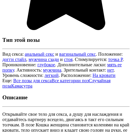
Тип этой позы
Вид секса:
анальный секс
и
вагинальный секс
. Положение:
догги стайл
,
мужчина сзади
и
стоя
. Стимулируется:
точка P
.
Проникновение:
глубокое
. Дополнительные ласки:
мять ее
попку
. Активность:
мужчина
. Зрительный контакт:
нет
.
Уровень сложности:
легкий
. Расположение:
На кровати
Еще:
Все позы для секса
Все категории поз
Случайная
поза
Камасутра
Описание
Открывайте свое тело для секса, а душу для наслаждения и
отдавайтесь партнеру всецело, двигаясь в такт его сильным
толчкам. В позе Кошка женщина становится коленями на край
кровати, тело опускает вниз и кладет свою голову на руки, ее