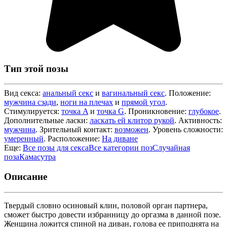
Тип этой позы
Вид секса:
анальный секс
и
вагинальный секс
. Положение:
мужчина сзади
,
ноги на плечах
и
прямой угол
.
Стимулируется:
точка A
и
точка G
. Проникновение:
глубокое
.
Дополнительные ласки:
ласкать ей клитор рукой
. Активность:
мужчина
. Зрительный контакт:
возможен
. Уровень сложности:
умеренный
. Расположение:
На диване
Еще:
Все позы для секса
Все категории поз
Случайная
поза
Камасутра
Описание
Твердый словно осиновый клин, половой орган партнера,
сможет быстро довести избранницу до оргазма в данной позе.
Женщина ложится спиной на диван, голова ее приподнята на