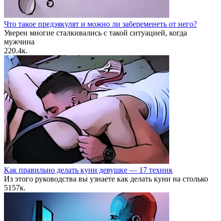
Что такое предэякулят и можно ли забеременеть от него?
Уверен многие сталкивались с такой ситуацией, когда
мужчина
2
20.4к.
Как правильно делать куни девушке — 17 техник
Из этого руководства вы узнаете как делать куни на столько
5
157к.