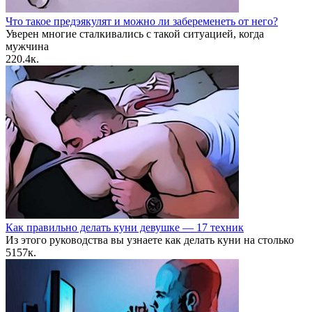
Что такое предэякулят и можно ли забеременеть от него?
Уверен многие сталкивались с такой ситуацией, когда
мужчина
2
20.4к.
Как правильно делать куни девушке — 17 техник
Из этого руководства вы узнаете как делать куни на столько
5
157к.