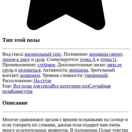
Тип этой позы
Вид секса:
вагинальный секс
. Положение:
женщина сверху
,
лицом к лицу
и
сидя
. Стимулируется:
точка A
и
точка G
.
Проникновение:
глубокое
. Дополнительные ласки:
мять ее
грудь
и
целоваться
. Активность:
женщина
. Зрительный
контакт:
возможен
. Уровень сложности:
умеренный
.
Расположение:
На стуле
Еще:
Все позы для секса
Все категории поз
Случайная
поза
Камасутра
Описание
Многие сравнивают оргазм с яркими вспышками на солнце и
если говорить их словами, данная поза подарит вам очень
много ослепительных моментов. В положении Голые чувства