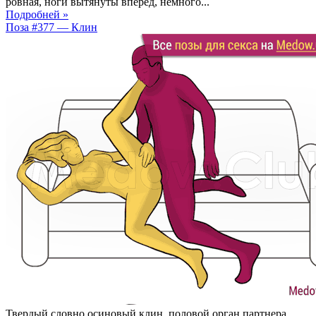
ровная, ноги вытянуты вперед, немного...
Подробней »
Поза #377 — Клин
Твердый словно осиновый клин, половой орган партнера,