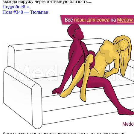
выхода наружу через интимную близость....
Подробней »
Поза #348 — Тюльпан
Когда воздух наполняется ароматом секса, партнеры уже не